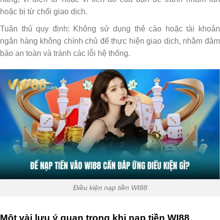
hoặc bị từ chối giao dịch.
Tuân thủ quy định: Không sử dụng thẻ cào hoặc tài khoản
ngân hàng không chính chủ để thực hiện giao dịch, nhằm đảm
bảo an toàn và tránh các lỗi hệ thống.
Điều kiện nạp tiền WI88
Một vài lưu ý quan trọng khi nạp tiền WI88