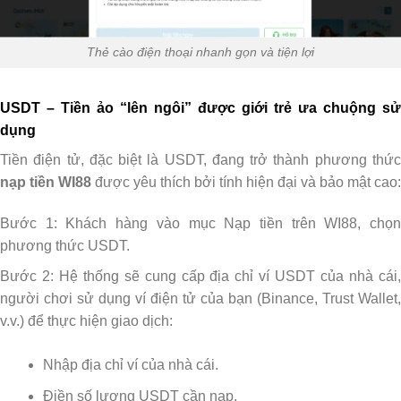
Thẻ cào điện thoại nhanh gọn và tiện lợi
USDT – Tiền ảo “lên ngôi” được giới trẻ ưa chuộng sử
dụng
Tiền điện tử, đặc biệt là USDT, đang trở thành phương thức
nạp tiền WI88
được yêu thích bởi tính hiện đại và bảo mật cao:
Bước 1: Khách hàng vào mục Nạp tiền trên WI88, chọn
phương thức USDT.
Bước 2: Hệ thống sẽ cung cấp địa chỉ ví USDT của nhà cái,
người chơi sử dụng ví điện tử của bạn (Binance, Trust Wallet,
v.v.) để thực hiện giao dịch:
Nhập địa chỉ ví của nhà cái.
Điền số lượng USDT cần nạp.