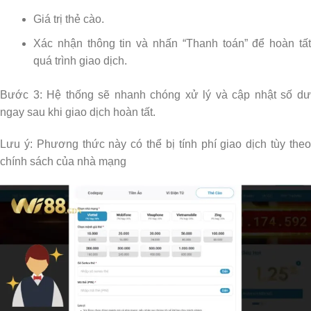
Giá trị thẻ cào.
Xác nhận thông tin và nhấn “Thanh toán” để hoàn tất
quá trình giao dịch.
Bước 3: Hệ thống sẽ nhanh chóng xử lý và cập nhật số dư
ngay sau khi giao dịch hoàn tất.
Lưu ý: Phương thức này có thể bị tính phí giao dịch tùy theo
chính sách của nhà mạng