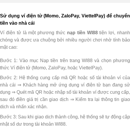
Sử dụng ví điện tử (Momo, ZaloPay, ViettelPay) để chuyển
tiền vào nhà cái
Ví điện tử là một phương thức
nạp tiền WI88
tiện lợi, nhan
chóng và được ưa chuộng bởi nhiều người chơi nhờ tính bảo
mật cao:
Bước 1: Vào mục Nạp tiền trên trang WI88 và chọn phương
thức Ví điện tử (Momo, ZaloPay, hoặc ViettelPay).
Bước 2: Hệ thống cung cấp mã QR hoặc số tài khoản ví của
nhà cái ⇒ Khách hàng mở ứng dụng ví điện tử bạn đang sử
dụng ⇒ Quét mã QR hoặc nhập số tài khoản ví được cung cấp,
sau đó điền giá trị cần giao dịch ⇒ Kiểm tra lại thông tin giao
dịch và nhấn xác nhận.
Bước 3: Sau khi giao dịch thành công, hệ thống sẽ tự động cập
nhật số dư trong tài khoản WI88.