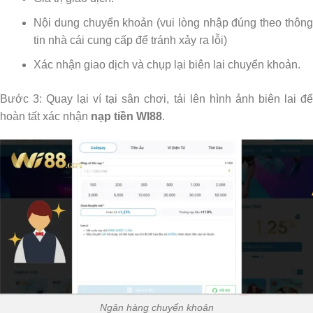
Nội dung chuyển khoản (vui lòng nhập đúng theo thông
tin nhà cái cung cấp để tránh xảy ra lỗi)
Xác nhận giao dịch và chụp lại biên lai chuyển khoản.
Bước 3: Quay lại ví tại sân chơi, tải lên hình ảnh biên lai để
hoàn tất xác nhận
nạp tiền WI88
.
Ngân hàng chuyển khoản