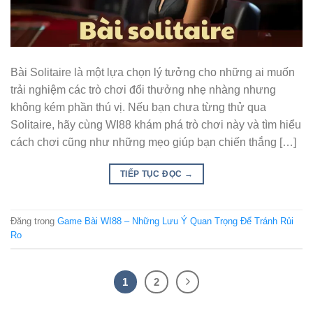
Bài Solitaire là một lựa chọn lý tưởng cho những ai muốn
trải nghiệm các trò chơi đổi thưởng nhẹ nhàng nhưng
không kém phần thú vị. Nếu bạn chưa từng thử qua
Solitaire, hãy cùng WI88 khám phá trò chơi này và tìm hiểu
cách chơi cũng như những mẹo giúp bạn chiến thắng […]
TIẾP TỤC ĐỌC
→
Đăng trong
Game Bài WI88 – Những Lưu Ý Quan Trọng Để Tránh Rủi
Ro
1
2