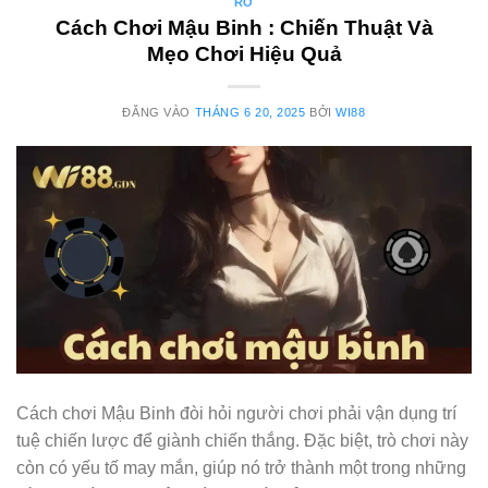
RO
Cách Chơi Mậu Binh : Chiến Thuật Và
Mẹo Chơi Hiệu Quả
ĐĂNG VÀO
THÁNG 6 20, 2025
BỞI
WI88
Cách chơi Mậu Binh đòi hỏi người chơi phải vận dụng trí
tuệ chiến lược để giành chiến thắng. Đặc biệt, trò chơi này
còn có yếu tố may mắn, giúp nó trở thành một trong những