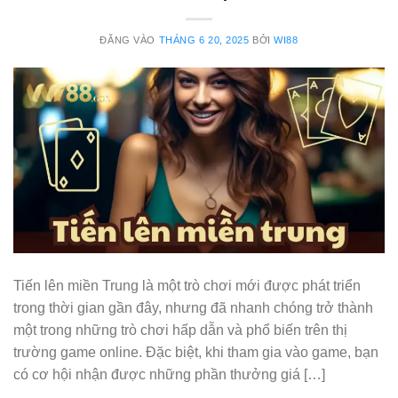
ĐĂNG VÀO
THÁNG 6 20, 2025
BỞI
WI88
Tiến lên miền Trung là một trò chơi mới được phát triển
trong thời gian gần đây, nhưng đã nhanh chóng trở thành
một trong những trò chơi hấp dẫn và phổ biến trên thị
trường game online. Đặc biệt, khi tham gia vào game, bạn
có cơ hội nhận được những phần thưởng giá […]