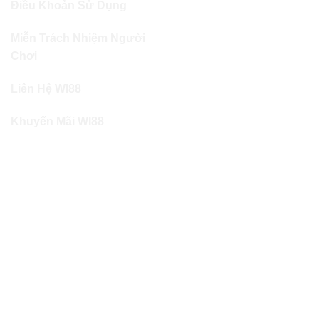
Điều Khoản Sử Dụng
ĐĂNG NHẬP WI88
Miễn Trách Nhiệm Người
NẠP TIỀN WI88
Chơi
RÚT TIỀN WI88
Liên Hệ WI88
TẢI APP WI88
Khuyến Mãi WI88
THÔNG TIN LIÊN HỆ
Thương Hiệu: WI88
Địa Chỉ:
Gmail:
Số Điện Thoại:
Hastags: