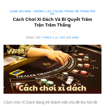
GAME BÀI WI88 – NHỮNG LƯU Ý QUAN TRỌNG ĐỂ TRÁNH RỦI
RO
Cách Chơi Xì Dách Và Bí Quyết Trăm
Trận Trăm Thắng
ĐĂNG VÀO
THÁNG 6 20, 2025
BỞI
WI88
Cách chơi Xì Dách đang trở thành một chủ đề thu hút rất