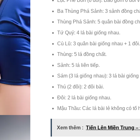
Lục Phé Bôn (6 đôi): Bao gồm 6 đôi và
Ba Thùng Phá Sảnh: 3 sảnh đồng chấ
Thùng Phá Sảnh: 5 quân bài đồng chất
Tứ Quý: 4 lá bài giống nhau.
Cù Lũ: 3 quân bài giống nhau + 1 đôi
Thùng: 5 lá đồng chất.
Sảnh: 5 lá liên tiếp.
Sám (3 lá giống nhau): 3 lá bài giống
Thú (2 đôi): 2 đôi bài.
Đôi: 2 lá bài giống nhau.
Mậu Thầu: Các lá bài lẻ không có tổ 
Xem thêm :
Tiến Lên Miền Trung –