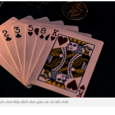
h chơi Mậu Binh đơn giản và chi tiết nhất