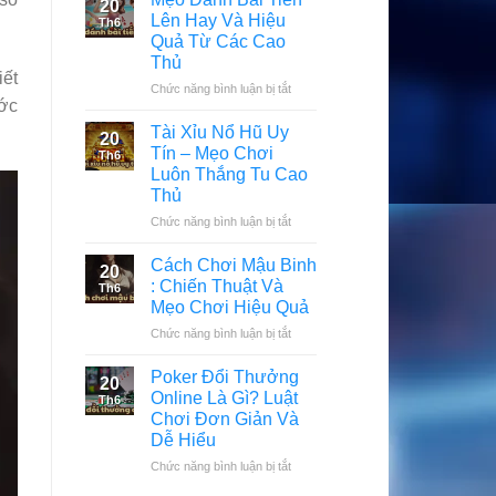
20
Thời
Nổ
Lên Hay Và Hiệu
Th6
Đại
Hũ
Quả Từ Các Cao
Mới
–
Thủ
Khám
iết
Phá
ở
Chức năng bình luận bị tắt
ước
Tựa
Mẹo
Game
Đánh
Tài Xỉu Nổ Hũ Uy
20
Hấp
Bài
Tín – Mẹo Chơi
Th6
Dẫn
Tiến
Luôn Thắng Tu Cao
Tại
Lên
Thủ
WI88
Hay
Và
ở
Chức năng bình luận bị tắt
Hiệu
Tài
Quả
Xỉu
Cách Chơi Mậu Binh
20
Từ
Nổ
: Chiến Thuật Và
Th6
Các
Hũ
Mẹo Chơi Hiệu Quả
Cao
Uy
Thủ
ở
Chức năng bình luận bị tắt
Tín
Cách
–
Chơi
Mẹo
Poker Đổi Thưởng
20
Mậu
Chơi
Online Là Gì? Luật
Th6
Binh
Luôn
Chơi Đơn Giản Và
:
Thắng
Dễ Hiểu
Chiến
Tu
Thuật
Cao
ở
Chức năng bình luận bị tắt
Và
Thủ
Poker