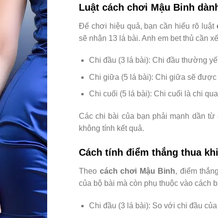
Luật cách chơi Mậu Binh dàn
Để chơi hiệu quả, bạn cần hiểu rõ luật
sẽ nhận 13 lá bài. Anh em bet thủ cần x
Chi đầu (3 lá bài): Chi đầu thường yế
Chi giữa (5 lá bài): Chi giữa sẽ được 
Chi cuối (5 lá bài): Chi cuối là chi q
Các chi bài của bạn phải mạnh dần từ c
không tính kết quả.
Cách tính điểm thắng thua kh
Theo
cách chơi Mậu Binh
, điểm thắn
của bộ bài mà còn phụ thuộc vào cách bạ
Chi đầu (3 lá bài): So với chi đầu của