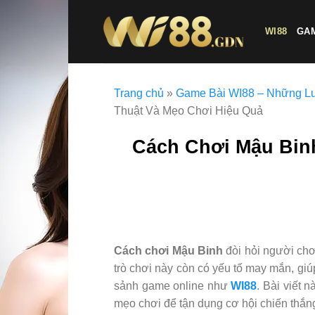
Bỏ
qua
WI88
GAM
nội
dung
Trang chủ
»
Game Bài WI88 – Những Lư
Thuật Và Mẹo Chơi Hiệu Quả
Cách Chơi Mậu Binh
Cách chơi Mậu Binh
đòi hỏi người chơi
trò chơi này còn có yếu tố may mắn, giúp
sảnh game online như
WI88
. Bài viết 
mẹo chơi để tận dụng cơ hội chiến thắn