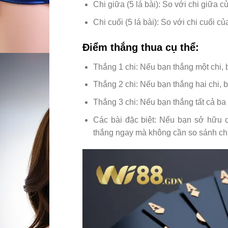
Chi giữa (5 lá bài): So với chi giữa củ
Chi cuối (5 lá bài): So với chi cuối củ
Điểm thắng thua cụ thể:
Thắng 1 chi: Nếu bạn thắng một chi,
Thắng 2 chi: Nếu bạn thắng hai chi,
Thắng 3 chi: Nếu bạn thắng tất cả ba
Các bài đặc biệt: Nếu bạn sở hữu 
thắng ngay mà không cần so sánh chi