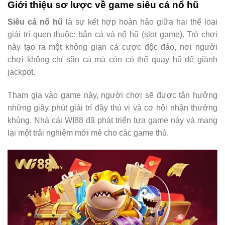
Giới thiệu sơ lược về game siêu cá nổ hũ
Siêu cá nổ hũ
là sự kết hợp hoàn hảo giữa hai thể loại
giải trí quen thuộc: bắn cá và nổ hũ (slot game). Trò chơi
này tạo ra một không gian cá cược độc đáo, nơi người
chơi không chỉ săn cá mà còn có thể quay hũ để giành
jackpot.
Tham gia vào game này, người chơi sẽ được tận hưởng
những giây phút giải trí đầy thú vị và cơ hội nhận thưởng
khủng. Nhà cái WI88 đã phát triển tựa game này và mang
lại một trải nghiệm mới mẻ cho các game thủ.