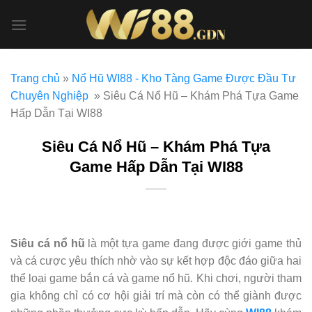
Bỏ
qua
nội
dung
Trang chủ
»
Nổ Hũ WI88 - Kho Tàng Game Được Đầu Tư
Chuyên Nghiệp
»
Siêu Cá Nổ Hũ – Khám Phá Tựa Game
Hấp Dẫn Tại WI88
Siêu Cá Nổ Hũ – Khám Phá Tựa
Game Hấp Dẫn Tại WI88
Siêu cá nổ hũ
là một tựa game đang được giới game thủ
và cá cược yêu thích nhờ vào sự kết hợp độc đáo giữa hai
thể loại game bắn cá và game nổ hũ. Khi chơi, người tham
gia không chỉ có cơ hội giải trí mà còn có thể giành được