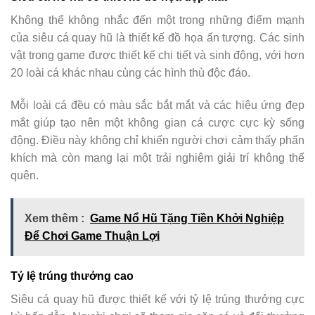
Không thể không nhắc đến một trong những điểm mạnh
của siêu cá quay hũ là thiết kế đồ họa ấn tượng. Các sinh
vật trong game được thiết kế chi tiết và sinh động, với hơn
20 loài cá khác nhau cùng các hình thù độc đáo.
Mỗi loài cá đều có màu sắc bắt mắt và các hiệu ứng đẹp
mắt giúp tạo nên một không gian cá cược cực kỳ sống
động. Điều này không chỉ khiến người chơi cảm thấy phấn
khích mà còn mang lại một trải nghiệm giải trí không thể
quên.
Xem thêm :
Game Nổ Hũ Tặng Tiền Khởi Nghiệp
Để Chơi Game Thuận Lợi
Tỷ lệ trúng thưởng cao
Siêu cá quay hũ được thiết kế với tỷ lệ trúng thưởng cực