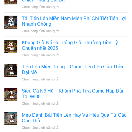
Th6
Tặng
ở
Chức năng bình luận bị tắt
Tiền
Tool
Khởi
Hack
Nghiệp
Tải Tiến Lên Miền Nam Miễn Phí Chi Tiết Tiện Lợi
20
Game
Để
Nhanh Chóng
Th6
Nổ
Chơi
ở
Chức năng bình luận bị tắt
Hũ
Game
Tải
–
Thuận
Tiến
Công
Khung Giờ Nổ Hũ Trúng Giải Thưởng Tiền Tỷ
Lợi
20
Lên
Cụ
Chuẩn nhất 2025
Th6
Miền
Tạo
ở
Chức năng bình luận bị tắt
Nam
Nên
Khung
Miễn
Chiến
Giờ
Phí
Tiến Lên Miền Trung – Game Tiến Lên Của Thời
Thắng
20
Nổ
Chi
Đại Mới
Bất
Th6
Hũ
Tiết
Bại
ở
Chức năng bình luận bị tắt
Trúng
Tiện
Tiến
Giải
Lợi
Lên
Thưởng
Siêu Cá Nổ Hũ – Khám Phá Tựa Game Hấp Dẫn
Nhanh
20
Miền
Tiền
Tại WI88
Chóng
Th6
Trung
Tỷ
ở
Chức năng bình luận bị tắt
–
Chuẩn
Siêu
Game
nhất
Cá
Tiến
Mẹo Đánh Bài Tiến Lên Hay Và Hiệu Quả Từ Các
2025
20
Nổ
Lên
Cao Thủ
Th6
Hũ
Của
ở
Chức năng bình luận bị tắt
–
Thời