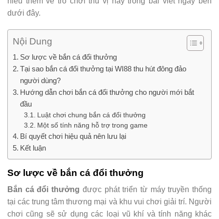
hiểu thêm về trò chơi thú vị này trong bài viết ngay bên
dưới đây.
Nội Dung
Sơ lược về bắn cá đổi thưởng
Tại sao bắn cá đổi thưởng tại WI88 thu hút đông đảo
người dùng?
Hướng dẫn chơi bắn cá đổi thưởng cho người mới bắt
đầu
Luật chơi chung bắn cá đổi thưởng
Một số tính năng hỗ trợ trong game
Bí quyết chơi hiệu quả nên lưu lại
Kết luận
Sơ lược về bắn cá đổi thưởng
Bắn cá đổi thưởng
được phát triển từ máy truyền thống
tại các trung tâm thương mại và khu vui chơi giải trí. Người
chơi cũng sẽ sử dụng các loại vũ khí và tính năng khác