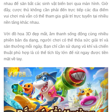
nhau để săn bắt các sinh vật biển bơi qua màn hình. Giờ
đây, cược thủ không cần phải đến trực tiếp các địa điểm
vui chơi mà vẫn có thể tham gia giải trí trực tuyến tại nhiều
nền tảng khác nhau.
Với đồ họa 3D đẹp mắt, âm thanh sống động cùng nhiều
phiên bản đa dạng, người chơi có thể thỏa sức giải trí và
săn thưởng mỗi ngày. Bạn chỉ cần sử dụng vũ khí và chiến
thuật phù hợp là có thể tích lũy lớn để rút ngay được tiền
mặt về tay.