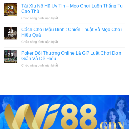
Khám
Đại
Đánh
Phá
Tài Xỉu Nổ Hũ Uy Tín – Mẹo Chơi Luôn Thắng Tu
Mới
20
Bài
Tựa
Cao Thủ
Th6
Tiến
Game
ở
Chức năng bình luận bị tắt
Lên
Hấp
Tài
Hay
Dẫn
Xỉu
Và
Cách Chơi Mậu Binh : Chiến Thuật Và Mẹo Chơi
Tại
20
Nổ
Hiệu
Hiệu Quả
WI88
Th6
Hũ
Quả
ở
Chức năng bình luận bị tắt
Uy
Từ
Cách
Tín
Các
Chơi
–
Poker Đổi Thưởng Online Là Gì? Luật Chơi Đơn
Cao
20
Mậu
Mẹo
Giản Và Dễ Hiểu
Thủ
Th6
Binh
Chơi
ở
Chức năng bình luận bị tắt
:
Luôn
Poker
Chiến
Thắng
Đổi
Thuật
Tu
Thưởng
Và
Cao
Online
Mẹo
Thủ
Là
Chơi
Gì?
Hiệu
Luật
Quả
Chơi
Đơn
Giản
Và
Dễ
Hiểu