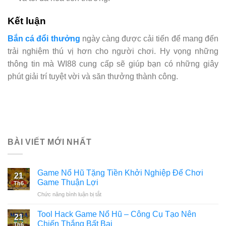
Kết luận
Bắn cá đổi thưởng
ngày càng được cải tiến để mang đến
trải nghiệm thú vị hơn cho người chơi. Hy vọng những
thông tin mà WI88 cung cấp sẽ giúp bạn có những giây
phút giải trí tuyệt vời và săn thưởng thành công.
BÀI VIẾT MỚI NHẤT
Game Nổ Hũ Tặng Tiền Khởi Nghiệp Để Chơi
21
Game Thuận Lợi
Th6
ở
Chức năng bình luận bị tắt
Game
Nổ
Tool Hack Game Nổ Hũ – Công Cụ Tạo Nên
21
Hũ
Chiến Thắng Bất Bại
Th6