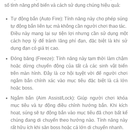
số tính năng phổ biến và cách sử dụng chúng hiệu quả:
Tự động bắn (Auto Fire): Tính năng này cho phép súng
tự động bắn liên tục mà không cần người chơi thao tác.
Điều này mang lại sự tiện lợi nhưng cần sử dụng một
cách hợp lý để tránh lãng phí đạn, đặc biệt là khi sử
dụng đạn có giá trị cao.
Đóng băng (Freeze): Tính năng này tạm thời làm chậm
hoặc dừng chuyển động của tất cả các sinh vật biển
trên màn hình. Đây là cơ hội tuyệt vời để người chơi
ngắm bắn chính xác vào mục tiêu đặc biệt là cá lớn
hoặc boss.
Ngắm bắn (Aim Assist/Lock): Giúp người chơi khóa
mục tiêu và tự động điều chỉnh hướng bắn. Khi kích
hoạt, súng sẽ tự động bắn vào mục tiêu đã chọn bất kể
chúng đang di chuyển theo hướng nào. Tính năng này
rất hữu ích khi săn boss hoặc cá lớn di chuyển nhanh.