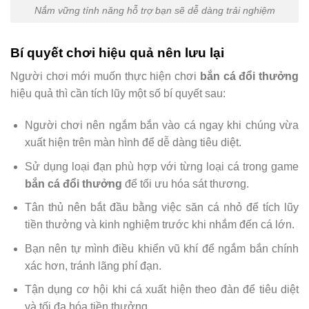
Nắm vững tính năng hỗ trợ bạn sẽ dễ dàng trải nghiệm
Bí quyết chơi hiệu quả nên lưu lại
Người chơi mới muốn thực hiện chơi
bắn cá đổi thưởng
hiệu quả thì cần tích lũy một số bí quyết sau:
Người chơi nên ngắm bắn vào cá ngay khi chúng vừa
xuất hiện trên màn hình để dễ dàng tiêu diệt.
Sử dụng loại đạn phù hợp với từng loại cá trong game
bắn cá đổi thưởng
để tối ưu hóa sát thương.
Tân thủ nên bắt đầu bằng việc săn cá nhỏ để tích lũy
tiền thưởng và kinh nghiệm trước khi nhắm đến cá lớn.
Bạn nên tự mình điều khiển vũ khí để ngắm bắn chính
xác hơn, tránh lãng phí đạn.
Tận dụng cơ hội khi cá xuất hiện theo đàn để tiêu diệt
và tối đa hóa tiền thưởng.