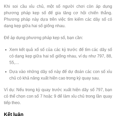
Khi soi cầu xỉu chủ, một số người chơi còn áp dụng
phương pháp kẹp số để gia tăng cơ hội chiến thắng.
Phương pháp này dựa trên việc tìm kiếm các dãy số có
dạng kẹp giữa hai số giống nhau.
Để áp dụng phương pháp kẹp số, bạn cần:
Xem kết quả xổ số của các kỳ trước để tìm các dãy số
có dạng kẹp giữa hai số giống nhau, ví dụ như 797, 88,
55,…
Dựa vào những dãy số này để dự đoán các con số xỉu
chủ có khả năng xuất hiện cao trong kỳ quay sau.
Ví dụ: Nếu trong kỳ quay trước xuất hiện dãy số 797, bạn
có thể chọn con số 7 hoặc 9 để làm xỉu chủ trong lần quay
tiếp theo.
Kết luận