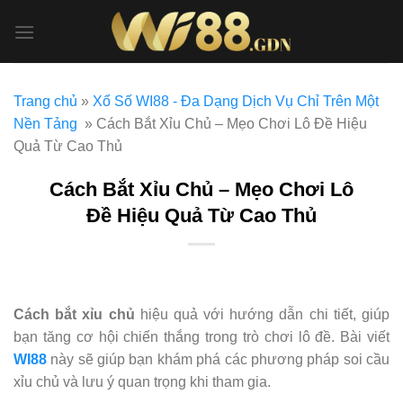
Bỏ
qua
nội
dung
Trang chủ
»
Xổ Số WI88 - Đa Dạng Dịch Vụ Chỉ Trên Một
Nền Tảng
»
Cách Bắt Xỉu Chủ – Mẹo Chơi Lô Đề Hiệu
Quả Từ Cao Thủ
Cách Bắt Xỉu Chủ – Mẹo Chơi Lô
Đề Hiệu Quả Từ Cao Thủ
Cách bắt xỉu chủ
hiệu quả với hướng dẫn chi tiết, giúp
bạn tăng cơ hội chiến thắng trong trò chơi lô đề. Bài viết
WI88
này sẽ giúp bạn khám phá các phương pháp soi cầu
xỉu chủ và lưu ý quan trọng khi tham gia.