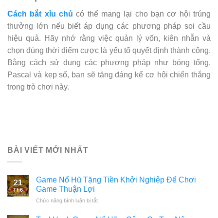
Cách bắt xỉu chủ
có thể mang lại cho bạn cơ hội trúng
thưởng lớn nếu biết áp dụng các phương pháp soi cầu
hiệu quả. Hãy nhớ rằng việc quản lý vốn, kiên nhẫn và
chọn đúng thời điểm cược là yếu tố quyết định thành công.
Bằng cách sử dụng các phương pháp như bóng tổng,
Pascal và kẹp số, bạn sẽ tăng đáng kể cơ hội chiến thắng
trong trò chơi này.
BÀI VIẾT MỚI NHẤT
Game Nổ Hũ Tặng Tiền Khởi Nghiệp Để Chơi
21
Game Thuận Lợi
Th6
ở
Chức năng bình luận bị tắt
Game
Nổ