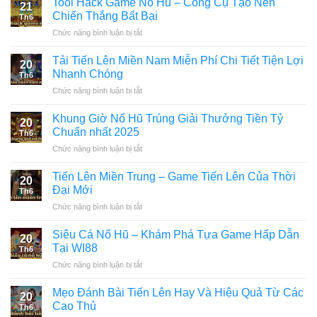
Tool Hack Game Nổ Hũ – Công Cụ Tạo Nên
21
Hũ
Chiến Thắng Bất Bại
Th6
Tặng
ở
Chức năng bình luận bị tắt
Tiền
Tool
Khởi
Hack
Nghiệp
Tải Tiến Lên Miền Nam Miễn Phí Chi Tiết Tiện Lợi
20
Game
Để
Nhanh Chóng
Th6
Nổ
Chơi
ở
Chức năng bình luận bị tắt
Hũ
Game
Tải
–
Thuận
Tiến
Công
Khung Giờ Nổ Hũ Trúng Giải Thưởng Tiền Tỷ
Lợi
20
Lên
Cụ
Chuẩn nhất 2025
Th6
Miền
Tạo
ở
Chức năng bình luận bị tắt
Nam
Nên
Khung
Miễn
Chiến
Giờ
Phí
Tiến Lên Miền Trung – Game Tiến Lên Của Thời
Thắng
20
Nổ
Chi
Đại Mới
Bất
Th6
Hũ
Tiết
Bại
ở
Chức năng bình luận bị tắt
Trúng
Tiện
Tiến
Giải
Lợi
Lên
Thưởng
Siêu Cá Nổ Hũ – Khám Phá Tựa Game Hấp Dẫn
Nhanh
20
Miền
Tiền
Tại WI88
Chóng
Th6
Trung
Tỷ
ở
Chức năng bình luận bị tắt
–
Chuẩn
Siêu
Game
nhất
Cá
Tiến
Mẹo Đánh Bài Tiến Lên Hay Và Hiệu Quả Từ Các
2025
20
Nổ
Lên
Cao Thủ
Th6
Hũ
Của