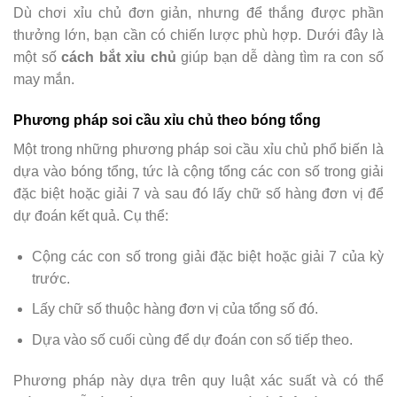
Dù chơi xỉu chủ đơn giản, nhưng để thắng được phần
thưởng lớn, bạn cần có chiến lược phù hợp. Dưới đây là
một số
cách bắt xỉu chủ
giúp bạn dễ dàng tìm ra con số
may mắn.
Phương pháp soi cầu xỉu chủ theo bóng tổng
Một trong những phương pháp soi cầu xỉu chủ phổ biến là
dựa vào bóng tổng, tức là cộng tổng các con số trong giải
đặc biệt hoặc giải 7 và sau đó lấy chữ số hàng đơn vị để
dự đoán kết quả.
Cụ thể:
Cộng các con số trong giải đặc biệt hoặc giải 7 của kỳ
trước.
Lấy chữ số thuộc hàng đơn vị của tổng số đó.
Dựa vào số cuối cùng để dự đoán con số tiếp theo.
Phương pháp này dựa trên quy luật xác suất và có thể