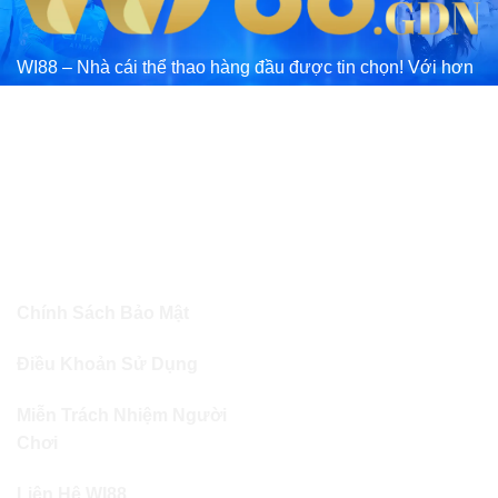
Dễ
Hiểu
WI88
– Nhà cái thể thao hàng đầu được tin chọn! Với hơn
một thập kỷ phát triển, WI888 đã tạo dựng uy tín vững chắc
trong cộng đồng cá cược. Nền tảng chuyên nghiệp, tỷ lệ
cược hấp dẫn và lượng người chơi đông đảo tại Việt
Nam.
VỀ CHÚNG TÔI
HƯỚNG DẪN
Chính Sách Bảo Mật
ĐĂNG KÝ WI88
Điều Khoản Sử Dụng
ĐĂNG NHẬP WI88
Miễn Trách Nhiệm Người
NẠP TIỀN WI88
Chơi
RÚT TIỀN WI88
Liên Hệ WI88