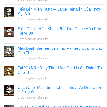
Nam
Nên
Khung
Miễn
Chiến
Giờ
Phí
Tiến Lên Miền Trung – Game Tiến Lên Của Thời
Thắng
20
Nổ
Chi
Đại Mới
Bất
Th6
Hũ
Tiết
Bại
ở
Chức năng bình luận bị tắt
Trúng
Tiện
Tiến
Giải
Lợi
Lên
Thưởng
Siêu Cá Nổ Hũ – Khám Phá Tựa Game Hấp Dẫn
Nhanh
20
Miền
Tiền
Tại WI88
Chóng
Th6
Trung
Tỷ
ở
Chức năng bình luận bị tắt
–
Chuẩn
Siêu
Game
nhất
Cá
Tiến
Mẹo Đánh Bài Tiến Lên Hay Và Hiệu Quả Từ Các
2025
20
Nổ
Lên
Cao Thủ
Th6
Hũ
Của
ở
Chức năng bình luận bị tắt
–
Thời
Mẹo
Khám
Đại
Đánh
Phá
Tài Xỉu Nổ Hũ Uy Tín – Mẹo Chơi Luôn Thắng Tu
Mới
20
Bài
Tựa
Cao Thủ
Th6
Tiến
Game
ở
Chức năng bình luận bị tắt
Lên
Hấp
Tài
Hay
Dẫn
Xỉu
Và
Cách Chơi Mậu Binh : Chiến Thuật Và Mẹo Chơi
Tại
20
Nổ
Hiệu
Hiệu Quả
WI88
Th6
Hũ
Quả
ở
Chức năng bình luận bị tắt
Uy
Từ
Cách
Tín
Các
Chơi
–
Cao