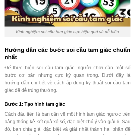
Kinh nghiệm soi cầu tam giác cực hiệu quả và dễ hiểu
Hướng dẫn các bước soi cầu tam giác chuẩn
nhất
Để thực hiện soi cầu tam giác, người chơi cần một số
bước cơ bản nhưng cực kỳ quan trọng. Dưới đây là
hướng dẫn chi tiết về cách áp dụng kỹ thuật soi cầu tam
giác để dễ trúng thưởng.
Bước 1: Tạo hình tam giác
Cách đầu tiên là bạn cần vẽ một hình tam giác ngược trên
bảng thống kê kết quả xổ số, đặc biệt chú ý vào giải 6. Sau
đó, bạn chia giải đặc biệt và giải nhất thành hai phần để