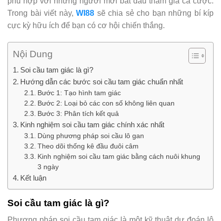
phù hợp với những người mới bắt đầu tham gia cá cược.
Trong bài viết này,
WI88
sẽ chia sẻ cho bạn những bí kíp
cực kỳ hữu ích để bạn có cơ hội chiến thắng.
Nội Dung
Soi cầu tam giác là gì?
Hướng dẫn các bước soi cầu tam giác chuẩn nhất
Bước 1: Tạo hình tam giác
Bước 2: Loại bỏ các con số không liên quan
Bước 3: Phân tích kết quả
Kinh nghiệm soi cầu tam giác chính xác nhất
Dùng phương pháp soi cầu lô gan
Theo dõi thống kê đầu đuôi câm
Kinh nghiệm soi cầu tam giác bằng cách nuôi khung
3 ngày
Kết luận
Soi cầu tam giác là gì?
Phương pháp soi cầu tam giác là một kỹ thuật dự đoán lô