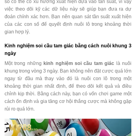
số có thể có xu hướng xuất hiện dựa vào tần suất, vì vậy
việc theo dõi kỹ các dữ liệu này sẽ giúp bạn đưa ra dự
đoán chính xác hơn. Bạn nên quan sát tần suất xuất hiện
của các con số để quyết định nuôi lô trong khoảng thời
gian hợp lý.
Kinh nghiệm soi cầu tam giác bằng cách nuôi khung 3
ngày
Một trong những
kinh nghiệm soi cầu tam giác
là nuôi
khung trong vòng 3 ngày. Bạn không nên đặt cược quá lớn
ngay từ đầu mà thay vào đó là nuôi con lô trong một
khoảng thời gian nhất định, để theo dõi kết quả và điều
chỉnh kịp thời. Bằng cách này, bạn có vốn chơi game một
cách ổn định và gia tăng cơ hội thắng cược mà không gặp
rủi ro quá lớn.