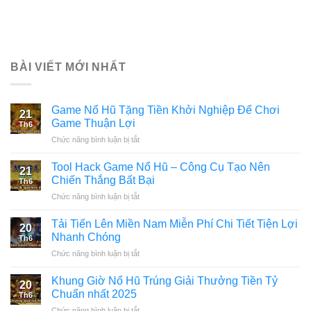
BÀI VIẾT MỚI NHẤT
Game Nổ Hũ Tặng Tiền Khởi Nghiệp Để Chơi
21
Game Thuận Lợi
Th6
ở
Chức năng bình luận bị tắt
Game
Nổ
Tool Hack Game Nổ Hũ – Công Cụ Tạo Nên
21
Hũ
Chiến Thắng Bất Bại
Th6
Tặng
ở
Chức năng bình luận bị tắt
Tiền
Tool
Khởi
Hack
Nghiệp
Tải Tiến Lên Miền Nam Miễn Phí Chi Tiết Tiện Lợi
20
Game
Để
Nhanh Chóng
Th6
Nổ
Chơi
ở
Chức năng bình luận bị tắt
Hũ
Game
Tải
–
Thuận
Tiến
Công
Khung Giờ Nổ Hũ Trúng Giải Thưởng Tiền Tỷ
Lợi
20
Lên
Cụ
Chuẩn nhất 2025
Th6
Miền
Tạo
ở
Chức năng bình luận bị tắt