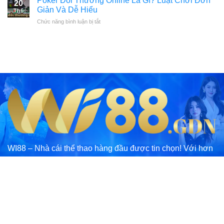
Poker Đổi Thưởng Online Là Gì? Luật Chơi Đơn
20
Mậu
Mẹo
Giản Và Dễ Hiểu
Thủ
Th6
Binh
Chơi
ở
Chức năng bình luận bị tắt
:
Luôn
Poker
Chiến
Thắng
Đổi
Thuật
Tu
Thưởng
Và
Cao
Online
Mẹo
Thủ
Là
Chơi
Gì?
Hiệu
Luật
Quả
Chơi
Đơn
Giản
Và
Dễ
Hiểu
WI88
– Nhà cái thể thao hàng đầu được tin chọn! Với hơn
một thập kỷ phát triển, WI888 đã tạo dựng uy tín vững chắc
trong cộng đồng cá cược. Nền tảng chuyên nghiệp, tỷ lệ
cược hấp dẫn và lượng người chơi đông đảo tại Việt
Nam.